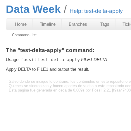
Data Week
Help: test-delta-apply
Home
Timeline
Branches
Tags
Tick
Command-List
The "test-delta-apply" command:
Usage:
fossil
test-delta-apply
FILE1
DELTA
Apply DELTA to FILE1 and output the result.
Salvo donde se indique lo contrario, los contenidos en este repositorio e
Quienes se sincronizan y hacen aportes de vuelta a este repositorio ace
Esta página fue generada en ceca de 0.009s por Fossil 2.21 [f9aa47408