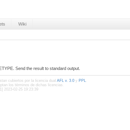
ets
Wiki
ETYPE. Send the result to standard output.
stan cubiertos por la licencia dual
AFL v. 3.0
y
PPL
.
ptan los términos de dichas licencias.
1] 2023-02-25 19:23:39