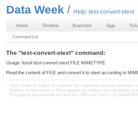
Data Week
Help: test-convert-stext
Home
Timeline
Branches
Tags
Tick
Command-List
The "test-convert-stext" command:
Usage: fossil test-convert-stext FILE MIMETYPE
Read the content of FILE and convert it to stext according to MIM
Salvo donde se indique lo contrario, los contenidos en este repositorio e
Quienes se sincronizan y hacen aportes de vuelta a este repositorio ace
Esta página fue generada en ceca de 0.005s por Fossil 2.21 [f9aa47408