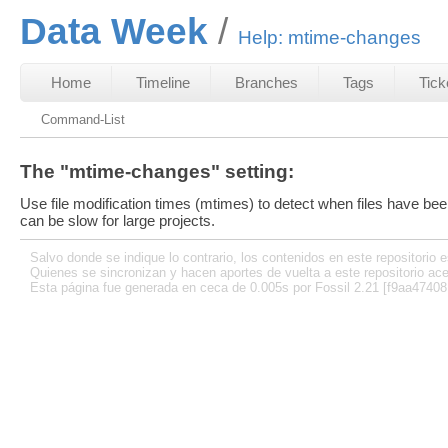
Data Week
Help: mtime-changes
Home
Timeline
Branches
Tags
Tick
Command-List
The "mtime-changes" setting:
Use file modification times (mtimes) to detect when files have bee
can be slow for large projects.
Salvo donde se indique lo contrario, los contenidos en este repositorio e
Quienes se sincronizan y hacen aportes de vuelta a este repositorio ace
Esta página fue generada en ceca de 0.005s por Fossil 2.21 [f9aa47408