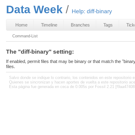
Data Week
Help: diff-binary
Home
Timeline
Branches
Tags
Tick
Command-List
The "diff-binary" setting:
If enabled, permit files that may be binary or that match the "binary
files.
Salvo donde se indique lo contrario, los contenidos en este repositorio e
Quienes se sincronizan y hacen aportes de vuelta a este repositorio ace
Esta página fue generada en ceca de 0.005s por Fossil 2.21 [f9aa47408