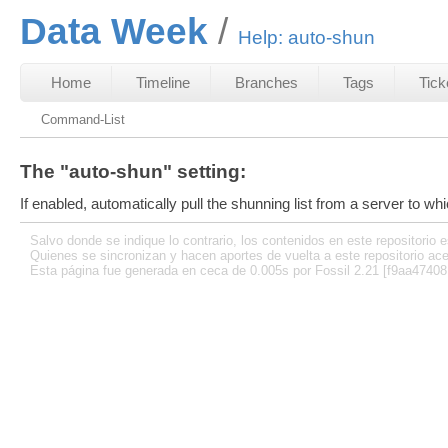
Data Week
Help: auto-shun
Home
Timeline
Branches
Tags
Tick
Command-List
The "auto-shun" setting:
If enabled, automatically pull the shunning list from a server to wh
Salvo donde se indique lo contrario, los contenidos en este repositorio e
Quienes se sincronizan y hacen aportes de vuelta a este repositorio ace
Esta página fue generada en ceca de 0.005s por Fossil 2.21 [f9aa47408