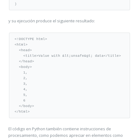
)
y su ejecución produce el siguiente resultado:
<!DOCTYPE 
html
>
<html>
<head>
<title>
Value with 
&lt;
unsafe
&gt;
 data
</title>
</head>
<body>
    1,
    2,
    3,
    4,
    5,
    6
</body>
</html>
El código en Python también contiene instrucciones de
procesamiento, como podemos apreciar en elementos como