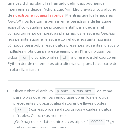
una vez dichas plantillas han sido definidas, podríamos
intervenirlas desde Python, Lua, Nim, Elixir, JavaScript o alguno
de
nuestros lenguajes favoritos
. Mientras que los lenguajes
logicfull
, nos fuerzan a pensar en el paradigma de lenguaje
específico (usualmente procedimental) para declarar el
comportamiento de nuestras plantillas, los lenguajes
logicless
nos permiten usar el lenguaje con el que nos sintamos más
cómodos para poblar esos datos presentes, ausentes, únicos o
múltiples (nota que para este ejemplo en Pharo no usamos
ciclos
o condicionales
a diferencia del código en
for
if
Python donde no tenemos otra alternativa, pues hace parte de
la plantilla misma).
Ubica y abre el archivo
del tema
plantilla.mus.html
para blogs que hemos venido usando en los ejercicios
precedentes y ubica cuáles datos entre llaves dobles
(
) corresponden a datos únicos y cuáles a datos
{{}}
múltiples. Coloca sus nombres.
¿Qué hay de los datos entre llaves triples (
)? ¿A
{{{}}}
qué crees que correspondan?