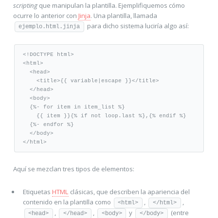
scripting
que manipulan la plantilla. Ejemplifiquemos cómo
ocurre lo anterior con
Jinja
. Una plantilla, llamada
para dicho sistema luciría algo así:
ejemplo.html.jinja
<!DOCTYPE html>

<html>

  <head>

    <title>{{ variable|escape }}</title>

  </head>

  <body>

  {%- for item in item_list %}

    {{ item }}{% if not loop.last %},{% endif %}

  {%- endfor %}

  </body>

</html>
Aquí se mezclan tres tipos de elementos:
Etiquetas
HTML
clásicas, que describen la apariencia del
contenido en la plantilla como
,
,
<html>
</html>
,
,
y
(entre
<head>
</head>
<body>
</body>