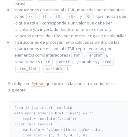
otras).
Instrucciones de escape al HTML, marcadas por elementos
como
,
,
,
y
, que indican que
{{
}}
{%
{%-
%}
lo que está allí corresponde a un valor que debe ser
calculado y/o inyectado desde una fuente externa y
colocado dentro del HTML por nuestro lenguaje de plantillas.
Instrucciones de procesamiento colocadas dentro de las
instrucciones de escape al HTML representadas por
elementos como interadores (
,
),
for
endfor
condicionales (
,
), y variables (
,
if
endif
item
,
).
item_list
variable
El código en
Python
que procesa la plantilla anterior es el
siguiente:
from
 jinja2 
import
 Template
with
open
(
'example.html.jinja'
) 
as
 f:
    tmpl 
=
 Template(f.read())
print
 tmpl.render(
    variable 
=
'Value with <unsafe> data'
,
    item_list 
=
 [
1
, 
2
, 
3
, 
4
, 
5
, 
6
]