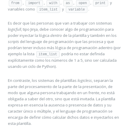
,
,
,
,
,
y
from
import
with
as
open
print
variables como
y
.
item_list
variable
Es decir que las personas que van a trabajar con sistemas
logicfull
, tipo Jinja, debe conocer algo de programación para
poder inyectar la lógica
dentro
de la plantilla y también en los
scripts
del lenguaje de programación que las procesa y que
podrían tener incluso más lógica de programación adentro (por
ejemplo la lista
podría no estar definida
item_list
explícitamente como los números de 1 a 5, sino ser calculada
usando un ciclo de Python).
En contraste, los sistemas de plantillas
logicless
, separan la
parte del procesamiento de la parte de la presentación, de
modo que alguna persona trabajando en un frente, no está
obligada a saber del otro, sino que está invitada. La plantilla
expresa en esencia la ausencia o presencia de datos y su
caracter único o múltiple, y el lenguaje de programación se
encarga de definir cómo calcular dichos datos e inyectarlos en
esta plantilla.