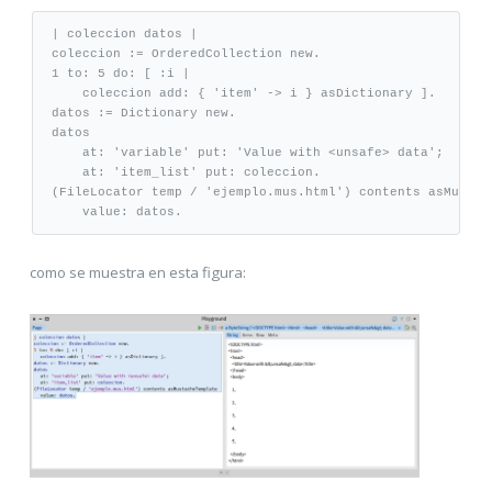
| coleccion datos |

coleccion := OrderedCollection new.

1 to: 5 do: [ :i | 

    coleccion add: { 'item' -> i } asDictionary ].

datos := Dictionary new.

datos

    at: 'variable' put: 'Value with <unsafe> data'; 

    at: 'item_list' put: coleccion.

(FileLocator temp / 'ejemplo.mus.html') contents asMustach
    value: datos.
como se muestra en esta figura: