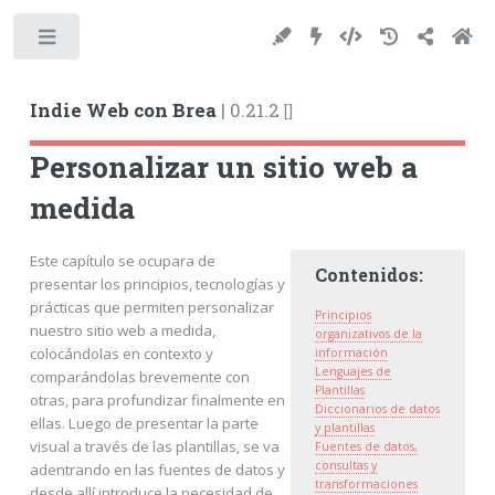
Toggle
Indie Web con Brea
|
0.21.2
[
]
Personalizar un sitio web a
medida
Este capítulo se ocupara de
Contenidos:
presentar los principios, tecnologías y
prácticas que permiten personalizar
Principios
nuestro sitio web a medida,
organizativos de la
colocándolas en contexto y
información
Lenguajes de
comparándolas brevemente con
Plantillas
otras, para profundizar finalmente en
Diccionarios de datos
ellas. Luego de presentar la parte
y plantillas
visual a través de las plantillas, se va
Fuentes de datos,
consultas y
adentrando en las fuentes de datos y
transformaciones
desde allí introduce la necesidad de