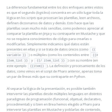
La diferencia fundamental entre los dos enfoques antes vistos
es que el segundo (
logicless
) concentra en un sólo lugar toda la
lógica en los
scripts
que procesan las plantillas, leen archivos,
definen diccionarios de datos y demás. Esto hace que las
plantillas sean mucho más sencillas, como podemos apreciar al
comparar la plantilla en Jinja y su contraparte en Mustache y que
no se requiera conocimientos de código para crearlas o
modificarlas. Simplemente indicamos qué datos están
presentes en ellas y si se trata de datos únicos (como
{{
) o múltiples (como los contenidos entre
variable }}
{{#
y
) con su nombre (en
item_list }}
{{/ item_list }}
este ejemplo
). La definición y procesamiento de los
{{item}}
datos, como vimos en el script de Pharo anterior, apenas toma
un par de líneas más que su contraparte en Python.
Al separar la lógica de la presentación, es posible también
intervernir las plantillas desde múltiples lenguajes en distintos
paradigmas de programación (funcional, objetual, declarativo,
procedimental) y si bien en Brea hemos elegido a Pharo para
intervenir las plantillas en Mustache y poblarlas de contenido,