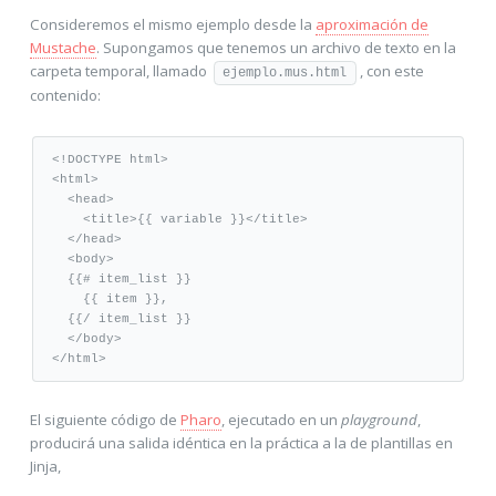
Consideremos el mismo ejemplo desde la
aproximación de
Mustache
. Supongamos que tenemos un archivo de texto en la
carpeta temporal, llamado
, con este
ejemplo.mus.html
contenido:
<!DOCTYPE 
html
>
<html>
<head>
<title>
{{
 variable 
}}
</title>
</head>
<body>
{{# item_list
}}
{{
 item 
}}
,
{{/ item_list }}
</body>
</html>
El siguiente código de
Pharo
, ejecutado en un
playground
,
producirá una salida idéntica en la práctica a la de plantillas en
Jinja,