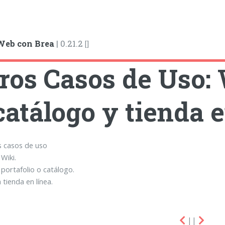
Web con Brea
|
0.21.2
[
]
ros Casos de Uso: 
catálogo y tienda e
s casos de uso
 Wiki.
 portafolio o catálogo.
 tienda en línea.
||