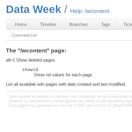
Data Week
Help: /wcontent
Home
Timeline
Branches
Tags
Tick
Command-List
The "/wcontent" page:
all=1 Show deleted pages
showid
Show rid values for each page.
List all available wiki pages with date created and last modified.
Salvo donde se indique lo contrario, los contenidos en este repositorio e
Quienes se sincronizan y hacen aportes de vuelta a este repositorio ace
Esta página fue generada en ceca de 0.005s por Fossil 2.21 [f9aa47408