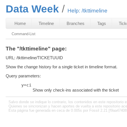
Data Week
Help: /tkttimeline
Home
Timeline
Branches
Tags
Tick
Command-List
The "/tkttimeline" page:
URL: /tkttimeline/TICKETUUID
Show the change history for a single ticket in timeline format.
Query parameters:
y
=
ci
Show only check-ins associated with the ticket
Salvo donde se indique lo contrario, los contenidos en este repositorio e
Quienes se sincronizan y hacen aportes de vuelta a este repositorio ace
Esta página fue generada en ceca de 0.005s por Fossil 2.21 [f9aa47408