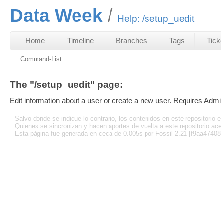
Data Week
Help: /setup_uedit
Home
Timeline
Branches
Tags
Tick
Command-List
The "/setup_uedit" page:
Edit information about a user or create a new user. Requires Admin
Salvo donde se indique lo contrario, los contenidos en este repositorio e
Quienes se sincronizan y hacen aportes de vuelta a este repositorio ace
Esta página fue generada en ceca de 0.005s por Fossil 2.21 [f9aa47408