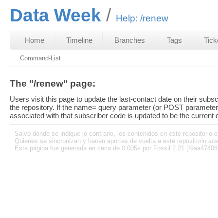
Data Week
Help: /renew
Home
Timeline
Branches
Tags
Tick
Command-List
The "/renew" page:
Users visit this page to update the last-contact date on their subscr
the repository. If the name= query parameter (or POST parameter) 
associated with that subscriber code is updated to be the current 
Salvo donde se indique lo contrario, los contenidos en este repositorio e
Quienes se sincronizan y hacen aportes de vuelta a este repositorio ace
Esta página fue generada en ceca de 0.005s por Fossil 2.21 [f9aa47408